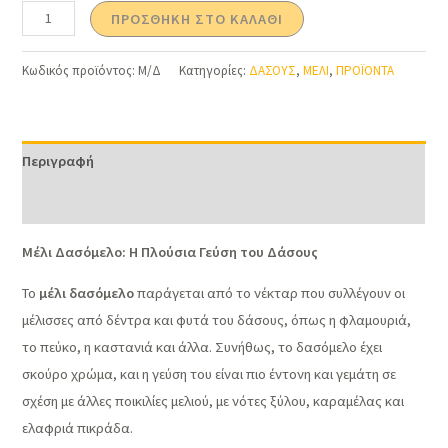
ΠΡΟΣΘΉΚΗ ΣΤΟ ΚΑΛΆΘΙ
Κωδικός προϊόντος:
Μ/Δ
Κατηγορίες:
ΔΑΣΟΥΣ
,
ΜΕΛΙ
,
ΠΡΟΪΟΝΤΑ
Περιγραφή
Επιπλέον πληροφορίες
Μέλι Δασόμελο: Η Πλούσια Γεύση του Δάσους
Το
μέλι δασόμελο
παράγεται από το νέκταρ που συλλέγουν οι
μέλισσες από δέντρα και φυτά του δάσους, όπως η φλαμουριά,
το πεύκο, η καστανιά και άλλα. Συνήθως, το δασόμελο έχει
σκούρο χρώμα, και η γεύση του είναι πιο έντονη και γεμάτη σε
σχέση με άλλες ποικιλίες μελιού, με νότες ξύλου, καραμέλας και
ελαφριά πικράδα.