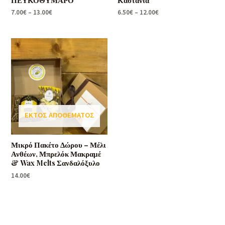
7.00
€
–
13.00
€
6.50
€
–
12.00
€
ΕΚΤΌΣ ΑΠΟΘΈΜΑΤΟΣ
Μικρό Πακέτο Δώρου – Μέλι
Ανθέων, Μπρελόκ Μακραμέ
& Wax Melts Σανδαλόξυλο
14.00
€