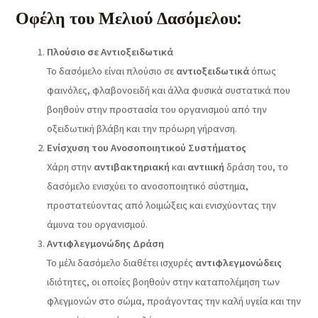
Οφέλη του Μελιού Δασόμελου:
Πλούσιο σε Αντιοξειδωτικά
Το δασόμελο είναι πλούσιο σε
αντιοξειδωτικά
όπως
φαινόλες, φλαβονοειδή και άλλα φυσικά συστατικά που
βοηθούν στην προστασία του οργανισμού από την
οξειδωτική βλάβη και την πρόωρη γήρανση.
Ενίσχυση του Ανοσοποιητικού Συστήματος
Χάρη στην
αντιβακτηριακή
και
αντιιική
δράση του, το
δασόμελο ενισχύει το ανοσοποιητικό σύστημα,
προστατεύοντας από λοιμώξεις και ενισχύοντας την
άμυνα του οργανισμού.
Αντιφλεγμονώδης Δράση
Το μέλι δασόμελο διαθέτει ισχυρές
αντιφλεγμονώδεις
ιδιότητες, οι οποίες βοηθούν στην καταπολέμηση των
φλεγμονών στο σώμα, προάγοντας την καλή υγεία και την