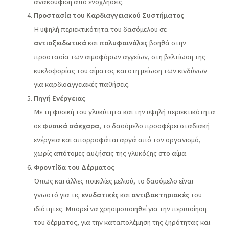
ανακούφιση από ενοχλήσεις.
Προστασία του Καρδιαγγειακού Συστήματος
Η υψηλή περιεκτικότητα του δασόμελου σε
αντιοξειδωτικά
και
πολυφαινόλες
βοηθά στην
προστασία των αιμοφόρων αγγείων, στη βελτίωση της
κυκλοφορίας του αίματος και στη μείωση των κινδύνων
για καρδιοαγγειακές παθήσεις.
Πηγή Ενέργειας
Με τη φυσική του γλυκύτητα και την υψηλή περιεκτικότητα
σε
φυσικά σάκχαρα
, το δασόμελο προσφέρει σταδιακή
ενέργεια και απορροφάται αργά από τον οργανισμό,
χωρίς απότομες αυξήσεις της γλυκόζης στο αίμα.
Φροντίδα του Δέρματος
Όπως και άλλες ποικιλίες μελιού, το δασόμελο είναι
γνωστό για τις
ενυδατικές
και
αντιβακτηριακές
του
ιδιότητες. Μπορεί να χρησιμοποιηθεί για την περιποίηση
του δέρματος, για την καταπολέμηση της ξηρότητας και